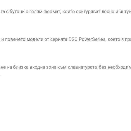
га с бутони с голям формат, които осигуряват лесно и инт
и повечето модели от серията DSC PowerSeries, което я п
е на близка входна зона към клавиатурата, без необходим
.