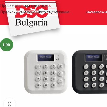
Прескачане към навигация
Прескочи към основното съдържание
НАЧАЛО
ЗА 
НОВ
Увеличи