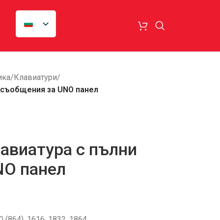
ика
/
Клавиатури
/
 съобщения за UNO панел
авиатура с пълни
NO панел
0 (864), 1616, 1832, 1864