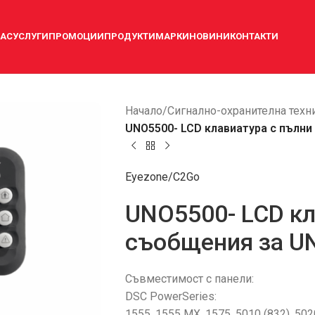
НАС
УСЛУГИ
ПРОМОЦИИ
ПРОДУКТИ
МАРКИ
НОВИНИ
КОНТАКТИ
Начало
/
Сигнално-охранителна техн
UNO5500- LCD клавиатура с пълни
Eyezone/C2Go
UNO5500- LCD кл
съобщения за U
Съвместимост с панели:
DSC PowerSeries:
1555, 1555 MX, 1575, 5010 (832), 502