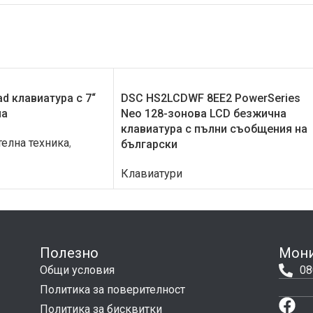
d клавиатура с 7“
DSC HS2LCDWF 8EE2 PowerSeries
ла
Neo 128-зонова LCD безжична
клавиатура с пълни съобщения на
елна техника
,
български
Клавиатури
Полезно
Мони
Общи условия
08
Политика за поверителност
Политика за бисквитки