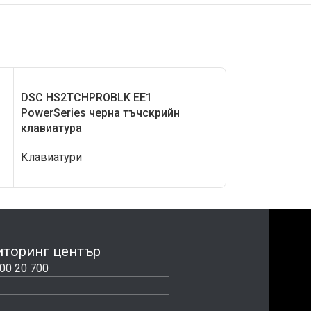
DSC HS2TCHPROBLK EE1
DSC LCD5511 P
PowerSeries черна тъчскрийн
LСD клавиату
клавиатура
Клавиатури
Клавиатури
торинг център
00 20 700