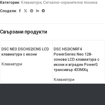
Категории:
Клавиатури
,
Сигнално-охранителна техника
Сподели:
Свързани продукти
DSC NEO DSCHS2ICNS LCD
DSC HS2ICNRF4
клавиатура с икони
PowerSeries Neo 128-
зонова LCD клавиатура с
Клавиатури
икони и вграден PowerG
трансивър 433МХц
Клавиатури