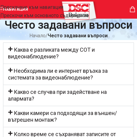
Прескачане към навигация
НАВИГАЦИЯ
Прескочи към основното съдържание
Често задавани въпроси
Начало
/
Често задавани въпроси
Каква е разликата между СОТ и
видеонаблюдение?
Необходима ли е интернет връзка за
системата за видеонаблюдение?
Какво се случва при задействане на
алармата?
Какви камери са подходящи за външен/
вътрешен монтаж?
Колко време се съхраняват записите от