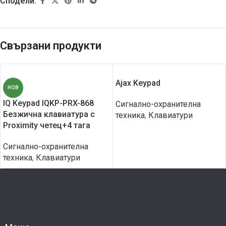
Сподели:
Свързани продукти
Ajax Keypad
НОВ
IQ Keypad IQKP-PRX-868
Сигнално-охранителна
Безжична клавиатура с
техника
,
Клавиатури
Proximity четец+4 тага
Сигнално-охранителна
техника
,
Клавиатури