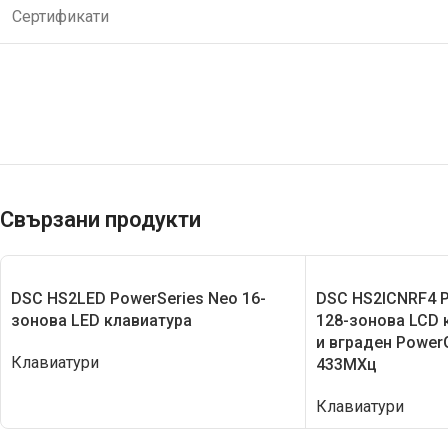
Сертификати
Свързани продукти
DSC HS2LED PowerSeries Neo 16-
DSC HS2ICNRF4 P
зонова LЕD клавиатура
128-зонова LCD 
и вграден Power
Клавиатури
433МХц
Клавиатури