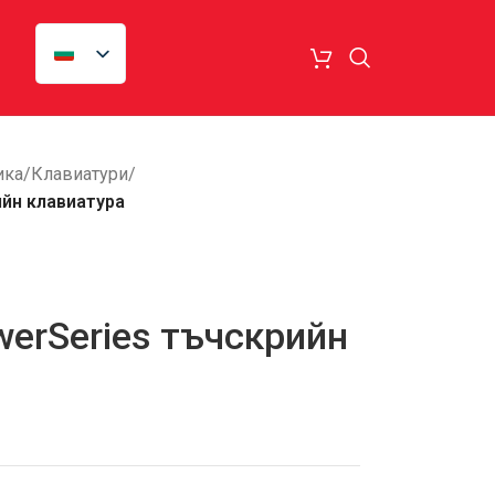
ика
/
Клавиатури
/
йн клавиатура
erSeries тъчскрийн