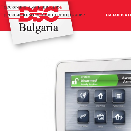
Прескачане към навигация
Прескочи към основното съдържание
НАЧАЛО
ЗА 