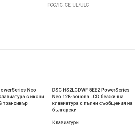
FCC/IC, CE, UL/ULC
owerSeries Neo
DSC HS2LCDWF 8EE2 PowerSeries
клавиатура с икони
Neo 128-зонова LCD безжична
G трансивър
клавиатура с пълни съобщения на
български
Клавиатури