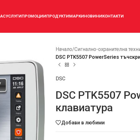
НАС
УСЛУГИ
ПРОМОЦИИ
ПРОДУКТИ
МАРКИ
НОВИНИ
КОНТАКТИ
Начало
/
Сигнално-охранителна техн
DSC PTK5507 PowerSeries тъчскри
DSC
DSC PTK5507 Pow
клавиатура
Добави в любими