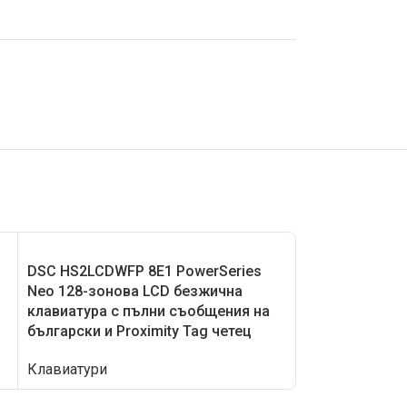
DSC HS2LCDWFP 8E1 PowerSeries
DSC HS2TCHBL
Neo 128-зонова LCD безжична
черна тъчскри
клавиатура с пълни съобщения на
Клавиатури
български и Proximity Tag четец
Клавиатури