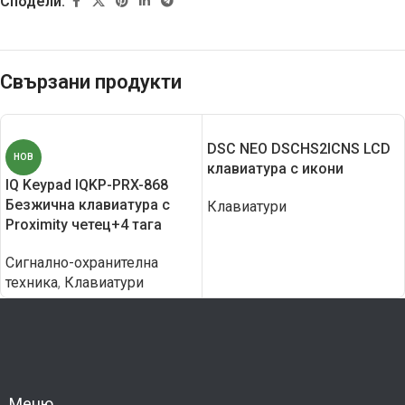
Сподели:
Свързани продукти
DSC NEO DSCHS2ICNS LCD
НОВ
клавиатура с икони
IQ Keypad IQKP-PRX-868
Безжична клавиатура с
Клавиатури
Proximity четец+4 тага
Сигнално-охранителна
техника
,
Клавиатури
Меню