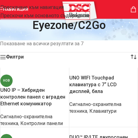
Прескачане към навигация
НАВИГАЦИЯ
Прескочи към основното съдържание
Eyezone/C2Go
Начало
/
Продуктът Производител
/
Eyezone/C2Go
Показване на всички резултати за 7
Филтри
UNO WIFI Touchpad
НОВ
клавиатура с 7“ LCD
UNO IP – Хибриден
дисплей, бяла
контролен панел с вграден
Еthernet комуникатор
Сигнално-охранителна
техника
,
Клавиатури
Сигнално-охранителна
техника
,
Контролни панели
DUO™ IP/LTE двупосочен