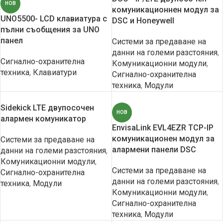
НОВ
комуникационнен модул за
UNO5500- LCD клавиатура с
DSC и Honeywell
пълни съобщения за UNO
панел
Системи за предаване на
данни на големи разстояния
,
Сигнално-охранителна
Комуникационни модули
,
техника
,
Клавиатури
Сигнално-охранителна
техника
,
Модули
Sidekick LTE двупосочен
НОВ
алармен комуникатор
EnvisaLink EVL4EZR TCP-IP
комуникационен модул за
Системи за предаване на
алармени панели DSC
данни на големи разстояния
,
Комуникационни модули
,
Системи за предаване на
Сигнално-охранителна
данни на големи разстояния
,
техника
,
Модули
Комуникационни модули
,
Сигнално-охранителна
техника
,
Модули