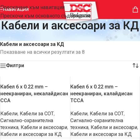
Прескачане към навигация
НАВИГАЦИЯ
Прескочи към основното съдържание
Кабели и аксесоари за КД
Начало
/
Техника за контрол на достъпа
/
Кабели и аксесоари за КД
Показване на всички резултати за 8
Филтри
Кабел 6 x 0.22 mm –
Кабел 6 x 0.22 mm –
неекраниран, некалайдисан
неекраниран, калайдисан
CCA
TCCA
Кабели
,
Кабели за СОТ
,
Кабели
,
Кабели за СОТ
,
Сигнално-охранителна
Сигнално-охранителна
техника
,
Кабели и аксесоари
,
техника
,
Кабели и аксесоари
,
Кабели и аксесоари за КД
Кабели и аксесоари за КД