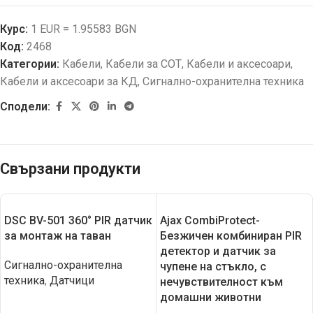
Курс:
1 EUR = 1.95583 BGN
Код:
2468
Категории:
Кабели
,
Кабели за СОТ
,
Кабели и аксесоари
,
Кабели и аксесоари за КД
,
Сигнално-охранителна техника
Сподели:
Свързани продукти
DSC BV-501 360° PIR датчик
Ajax CombiProtect-
за монтаж на таван
Безжичен комбиниран PIR
детектор и датчик за
Сигнално-охранителна
чупене на стъкло, с
техника
,
Датчици
нечувствителност към
домашни животни