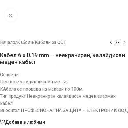
Увеличи
Начало
/
Кабели
/
Кабели за СОТ
Кабел 6 x 0.19 mm – неекраниран, калайдисан
меден кабел
Основни
Цената е за един линеен метър.
КАбела се продава на макари по 100м.
Тип продукт Неекраниран калайдисан меден алармен
кабел
Вносител ПРОФЕСИОНАЛНА ЗАЩИТА – ЕЛЕКТРОНИК ООД
Добави в любими