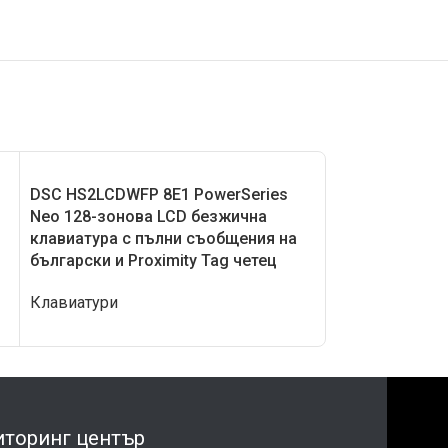
DSC HS2LCDWFP 8E1 PowerSeries
DSC HS2LCDWF
Neo 128-зонова LCD безжична
Neo 128-зоно
клавиатура с пълни съобщения на
клавиатура с 
български и Proximity Tag четец
български, Pro
гласови кома
Клавиатури
Клавиатури
торинг център