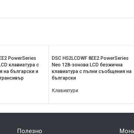
E2 PowerSeries
DSC HS2LCDWF 8EE2 PowerSeries
LCD клавиатура с
Neo 128-зонова LCD безжична
 на български и
клавиатура с пълни съобщения на
трансивър
български
Клавиатури
Полезно
Мони