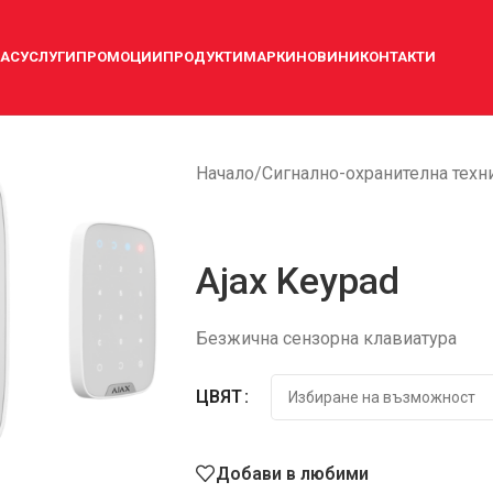
НАС
УСЛУГИ
ПРОМОЦИИ
ПРОДУКТИ
МАРКИ
НОВИНИ
КОНТАКТИ
Начало
/
Сигнално-охранителна техн
Ajax Keypad
Безжична сензорнa клавиатура
ЦВЯТ
Добави в любими