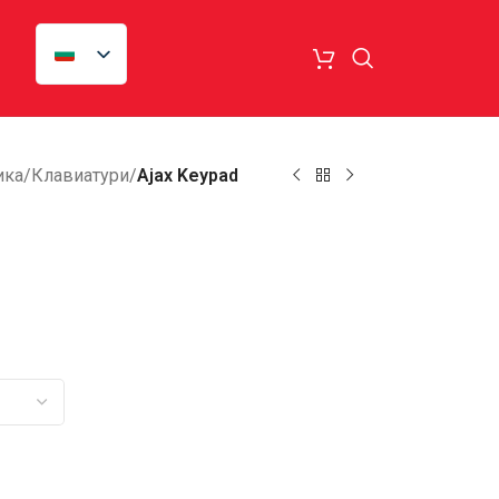
ика
/
Клавиатури
/
Ajax Keypad