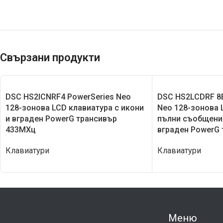
Свързани продукти
DSC HS2ICNRF4 PowerSeries Neo
DSC HS2LCDRF 8E
128-зонова LCD клавиатура с икони
Neo 128-зонова 
и вграден PowerG трансивър
пълни съобщения
433МХц
вграден PowerG 
Клавиатури
Клавиатури
Меню