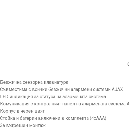
Безжична сензорна клавиатура
Съвместима с всички безжични алармени системи AJAX
LED индикация за статуса на алармената система
Комуникация с контролният панел на алармената система 
Корпус в черен цвят
Стойка и батерии включени в комплекта (4хААА)
За вътрешен монтаж