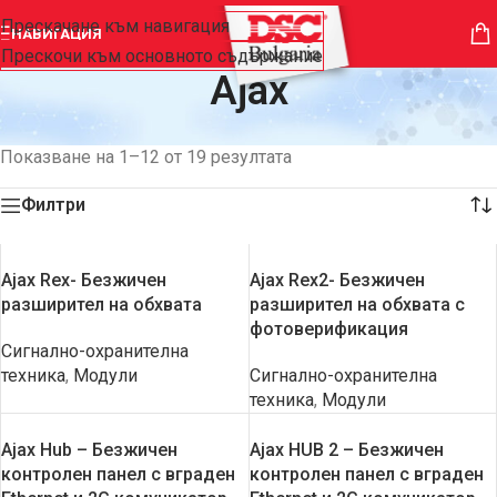
Прескачане към навигация
НАВИГАЦИЯ
Прескочи към основното съдържание
Ajax
Начало
/
Продуктът Производител
/
Ajax
Показване на 1–12 от 19 резултата
Филтри
Ajax Rex- Безжичен
Ajax Rex2- Безжичен
разширител на обхвата
разширител на обхвата с
фотоверификация
Сигнално-охранителна
техника
,
Модули
Сигнално-охранителна
техника
,
Модули
Ajax Hub – Безжичен
Ajax HUB 2 – Безжичен
контролен панел с вграден
контролен панел с вграден