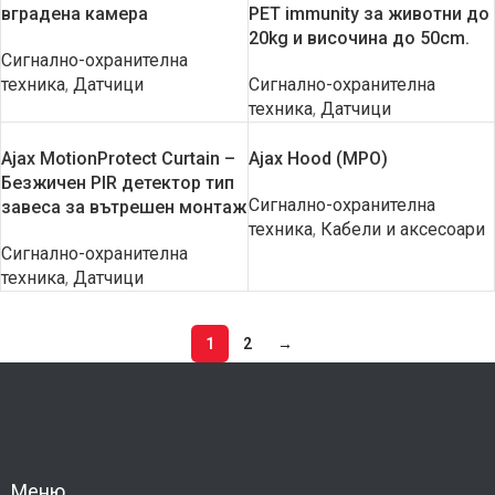
вградена камера
PET immunity за животни до
20kg и височина до 50cm.
Сигнално-охранителна
техника
,
Датчици
Сигнално-охранителна
техника
,
Датчици
Ajax MotionProtect Curtain –
Ajax Hood (MPO)
Безжичен PIR детектор тип
Сигнално-охранителна
завеса за вътрешен монтаж
техника
,
Кабели и аксесоари
Сигнално-охранителна
техника
,
Датчици
1
2
→
Меню