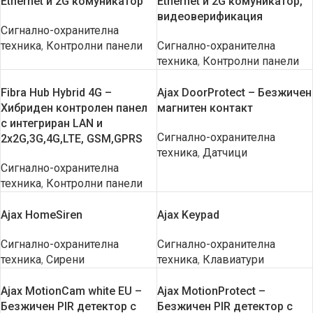
Еthernet и 2G комуникатор
Еthernet и 2G комуникатор,
видеоверификация
Сигнално-охранителна
техника
,
Контролни панели
Сигнално-охранителна
техника
,
Контролни панели
Fibra Hub Hybrid 4G –
Ajax DoorProtect – Безжичен
Хибриден контролен панел
магнитен контакт
с интегриран LAN и
Сигнално-охранителна
2х2G,3G,4G,LTE, GSM,GPRS
техника
,
Датчици
Сигнално-охранителна
техника
,
Контролни панели
Ajax HomeSiren
Ajax Keypad
Сигнално-охранителна
Сигнално-охранителна
техника
,
Сирени
техника
,
Клавиатури
Ajax MotionCam white EU –
Ajax MotionProtect –
Безжичен PIR детектор с
Безжичен PIR детектор с