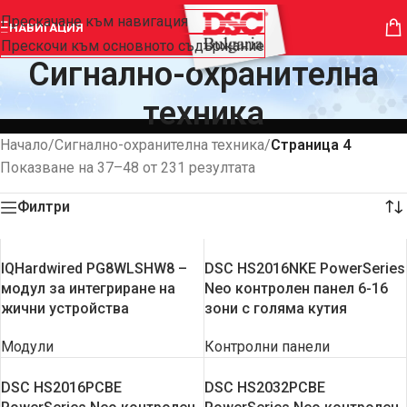
Прескачане към навигация
НАВИГАЦИЯ
Прескочи към основното съдържание
Сигнално-охранителна
техника
Начало
/
Сигнално-охранителна техника
/
Страница 4
Показване на 37–48 от 231 резултата
Филтри
IQHardwired PG8WLSHW8 –
DSC HS2016NKE PowerSeries
модул за интегриране на
Neo контролен панел 6-16
жични устройства
зони с голяма кутия
Модули
Контролни панели
DSC HS2016PCBE
DSC HS2032PCBE