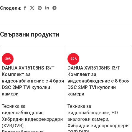
Сподели:
Свързани продукти
-30%
-30%
DAHUA XVR5108HS-I3/T
DAHUA XVR5108HS-I3/T
Комплект за
Комплект за
видеонаблюдение с 4 броя
видеонаблюдение с 8 броя
DSC 2MP TVI куполни
DSC 2MP TVI куполни
камери
камери
Техника за
Техника за
видеонаблюдение
,
видеонаблюдение
,
HD
Хибридни видеорекордери
aналогови камери
,
(XVR,DVR)
,
Хибридни видеорекордери