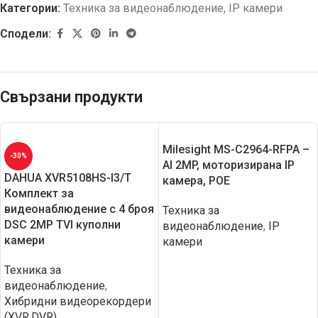
Категории:
Техника за видеонаблюдение
,
IP камери
Сподели:
Свързани продукти
Milesight MS-C2964-RFPA –
-30%
AI 2MP, моторизирана IP
DAHUA XVR5108HS-I3/T
камера, POE
Комплект за
видеонаблюдение с 4 броя
Техника за
DSC 2MP TVI куполни
видеонаблюдение
,
IP
камери
камери
Техника за
видеонаблюдение
,
Хибридни видеорекордери
(XVR,DVR)
,