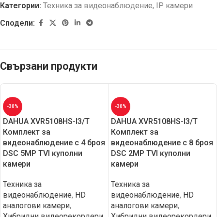
Категории:
Техника за видеонаблюдение
,
IP камери
Сподели:
Свързани продукти
-30%
-30%
DAHUA XVR5108HS-I3/T
DAHUA XVR5108HS-I3/T
Комплект за
Комплект за
видеонаблюдение с 4 броя
видеонаблюдение с 8 броя
DSC 5MP TVI куполни
DSC 2MP TVI куполни
камери
камери
Техника за
Техника за
видеонаблюдение
,
HD
видеонаблюдение
,
HD
aналогови камери
,
aналогови камери
,
Хибридни видеорекордери
Хибридни видеорекордери