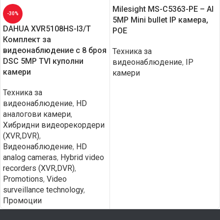
Milesight MS-C5363-PE – AI
-30%
5MP Mini bullet IP камера,
DAHUA XVR5108HS-I3/T
POE
Комплект за
видеонаблюдение с 8 броя
Техника за
DSC 5MP TVI куполни
видеонаблюдение
,
IP
камери
камери
Техника за
видеонаблюдение
,
HD
aналогови камери
,
Хибридни видеорекордери
(XVR,DVR)
,
Видеонаблюдение
,
HD
analog cameras
,
Hybrid video
recorders (XVR,DVR)
,
Promotions
,
Video
surveillance technology
,
Промоции