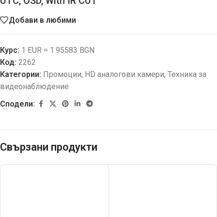
UTC, OSD, With IR CUT
Добави в любими
Курс:
1 EUR = 1.95583 BGN
Код:
2262
Категории:
Промоции
,
HD aналогови камери
,
Техника за
видеонаблюдение
Сподели:
Свързани продукти