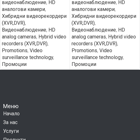
видеонаблюдение
,
HD
видеонаблюдение
,
HD
aналогови камери
,
aналогови камери
,
Хибридни видеорекордери
Хибридни видеорекордери
(XVR,DVR)
,
(XVR,DVR)
,
Видеонаблюдение
,
HD
Видеонаблюдение
,
HD
analog cameras
,
Hybrid video
analog cameras
,
Hybrid video
recorders (XVR,DVR)
,
recorders (XVR,DVR)
,
Promotions
,
Video
Promotions
,
Video
surveillance technology
,
surveillance technology
,
Промоции
Промоции
Меню
Начало
За нас
Услуги
Продукти