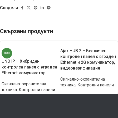
Сподели:
Свързани продукти
Ajax HUB 2 – Безжичен
НОВ
контролен панел с вграден
UNO IP – Хибриден
Еthernet и 2G комуникатор,
контролен панел с вграден
видеоверификация
Еthernet комуникатор
Сигнално-охранителна
Сигнално-охранителна
техника
,
Контролни панели
техника
,
Контролни панели