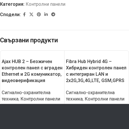
Категория:
Контролни панели
Сподели:
Свързани продукти
Ajax HUB 2 – Безжичен
Fibra Hub Hybrid 4G –
контролен панел с вграден
Хибриден контролен панел
Еthernet и 2G комуникатор,
с интегриран LAN и
видеоверификация
2х2G,3G,4G,LTE, GSM,GPRS
Сигнално-охранителна
Сигнално-охранителна
техника
,
Контролни панели
техника
,
Контролни панели