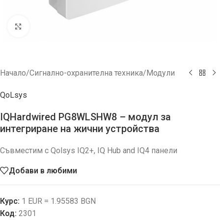
Увеличи
Начало
/
Сигнално-охранителна техника
/
Модули
QoLsys
IQHardwired PG8WLSHW8 – модул за
интегриране на жични устройства
Съвместим с Qolsys IQ2+, IQ Hub and IQ4 панели​
Добави в любими
Курс:
1 EUR = 1.95583 BGN
Код:
2301