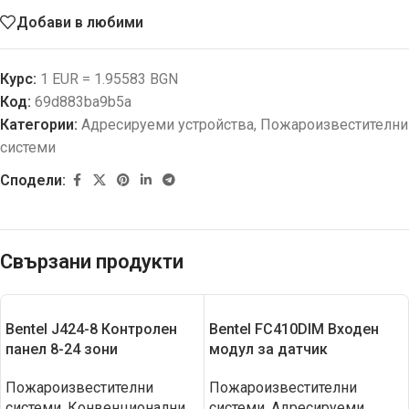
Добави в любими
Курс:
1 EUR = 1.95583 BGN
Код:
69d883ba9b5a
Категории:
Адресируеми устройства
,
Пожароизвестителни
системи
Сподели:
Свързани продукти
Bentel J424-8 Контролен
Bentel FC410DIM Входен
панел 8-24 зони
модул за датчик
Пожароизвестителни
Пожароизвестителни
системи
,
Конвенционални
системи
,
Адресируеми