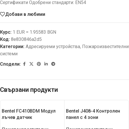
Сертификати Одобрени стандарти: EN54
Добави в любими
Курс:
1 EUR = 1.95583 BGN
Код:
8e830846a2d5
Категории:
Адресируеми устройства
,
Пожароизвестителни
системи
Сподели:
Свързани продукти
Bentel FC410BDM Модул
Bentel J408-4 Контролeн
лъчев датчик
панел с 4 зони