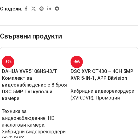
Сподели:
Свързани продукти
-30%
-60%
DAHUA XVR5108HS-I3/T
DSC XVR CT430 – 4CH 5MP
Комплект за
XVR 5-IN-1, APP Bitvision
видеонаблюдение с 8 броя
Хибридни видеорекордери
DSC 5MP TVI куполни
(XVR,DVR)
,
Промоции
камери
Техника за
видеонаблюдение
,
HD
aналогови камери
,
Хибридни видеорекордери