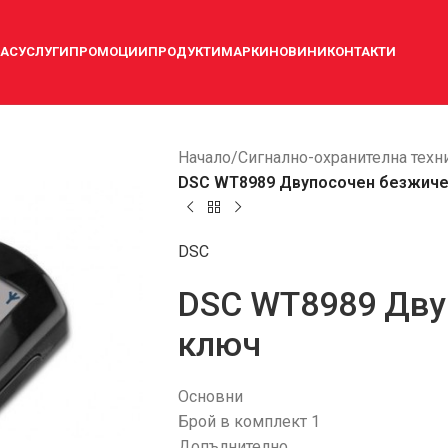
НАС
УСЛУГИ
ПРОМОЦИИ
ПРОДУКТИ
МАРКИ
НОВИНИ
КОНТАКТИ
Начало
/
Сигнално-охранителна техн
DSC WT8989 Двупосочен безжиче
DSC
DSC WT8989 Дву
ключ
Основни
Брой в комплект 1
Допълнително