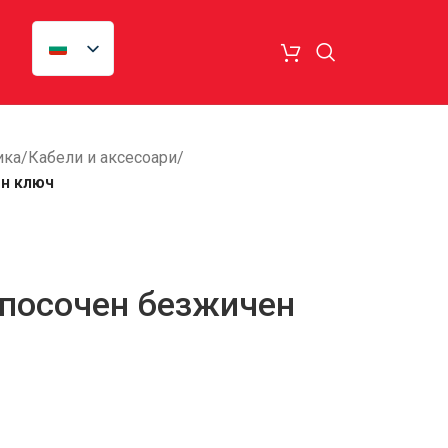
ика
/
Кабели и аксесоари
/
н ключ
посочен безжичен