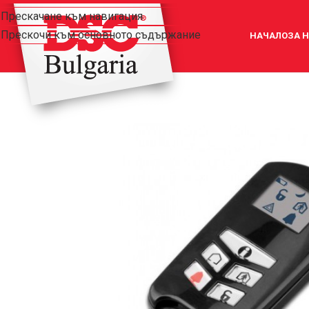
Прескачане към навигация
Прескочи към основното съдържание
НАЧАЛО
ЗА 