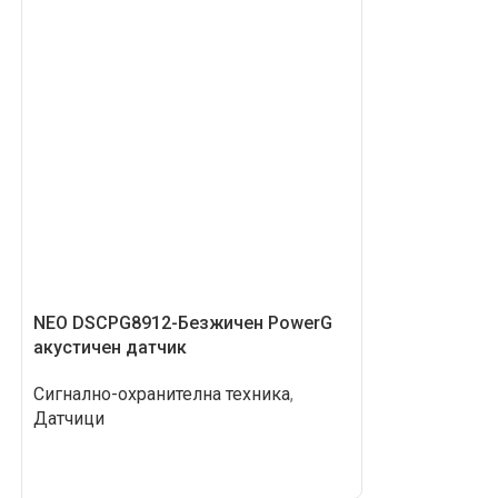
NEO DSCPG8912-Безжичен PowerG
SIM 2W PANIC 
акустичен датчик
бутон, двупът
Сигнално-охранителна техника
,
Сигнално-охра
Датчици
Датчици