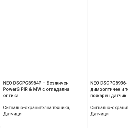
NEO DSCPG8984P – Безжичен
NEO DSCPG8936-
PowerG PIR & MW с огледална
димооптичен и 
оптика
пожарен датчик
Сигнално-охранителна техника
,
Сигнално-охранит
Датчици
Датчици