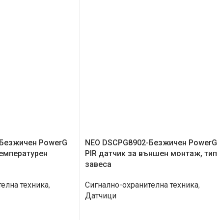
Безжичен PowerG
NEO DSCPG8902-Безжичен PowerG
температурен
PIR датчик за външен монтаж, тип
завеса
елна техника
,
Сигнално-охранителна техника
,
Датчици