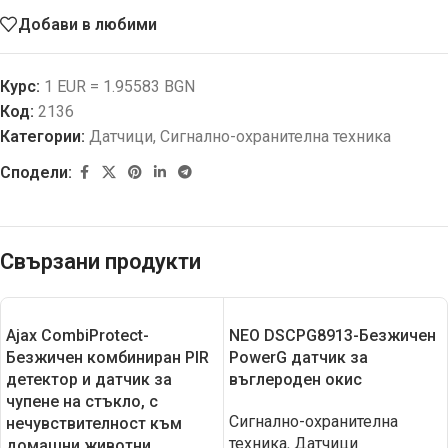
Добави в любими
Курс:
1 EUR = 1.95583 BGN
Код:
2136
Категории:
Датчици
,
Сигнално-охранителна техника
Сподели:
Свързани продукти
Ajax CombiProtect-
NEO DSCPG8913-Безжичен
Безжичен комбиниран PIR
PowerG датчик за
детектор и датчик за
въглероден окис
чупене на стъкло, с
Сигнално-охранителна
нечувствителност към
техника
,
Датчици
домашни животни