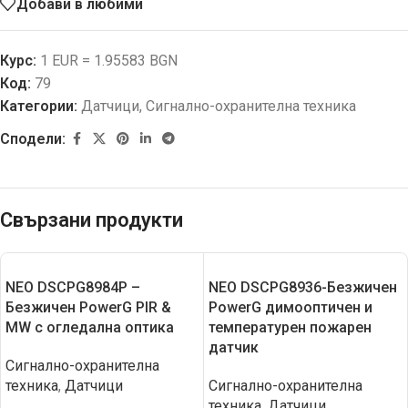
Добави в любими
Курс:
1 EUR = 1.95583 BGN
Код:
79
Категории:
Датчици
,
Сигнално-охранителна техника
Сподели:
Свързани продукти
NEO DSCPG8984P –
NEO DSCPG8936-Безжичен
Безжичен PowerG PIR &
PowerG димооптичен и
MW с огледална оптика
температурен пожарен
датчик
Сигнално-охранителна
техника
,
Датчици
Сигнално-охранителна
техника
,
Датчици