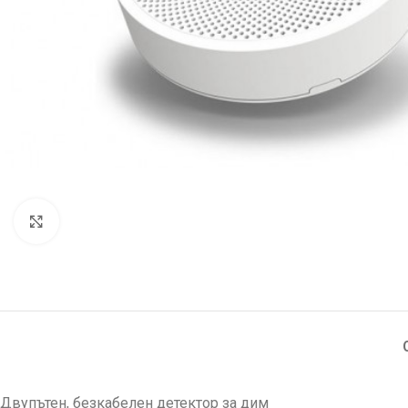
Увеличи
Двупътен, безкабелен детектор за дим