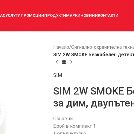
НАС
УСЛУГИ
ПРОМОЦИИ
ПРОДУКТИ
МАРКИ
НОВИНИ
КОНТАКТИ
Начало
/
Сигнално-охранителна техн
SIM 2W SMOKE Безкабелен детект
SIM
SIM 2W SMOKE Б
за дим, двупъте
Основни
Брой в комплект 1
Допълнително