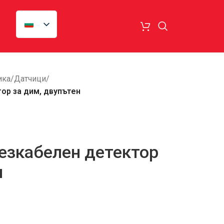
ика
/
Датчици
/
ор за дим, двупътен
езкабелен детектор
н