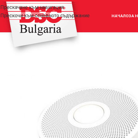
Прескачане към навигация
Прескочи към основното съдържание
НАЧАЛО
ЗА 