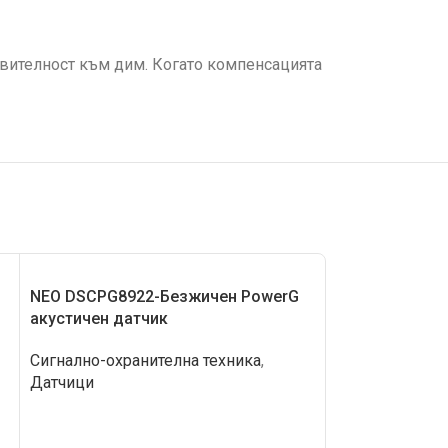
твителност към дим. Когато компенсацията
NEO DSCPG8922-Безжичен PowerG
NEO DSCPG893
акустичен датчик
вибрационен 
Сигнално-охранителна техника
,
Сигнално-охра
Датчици
Датчици