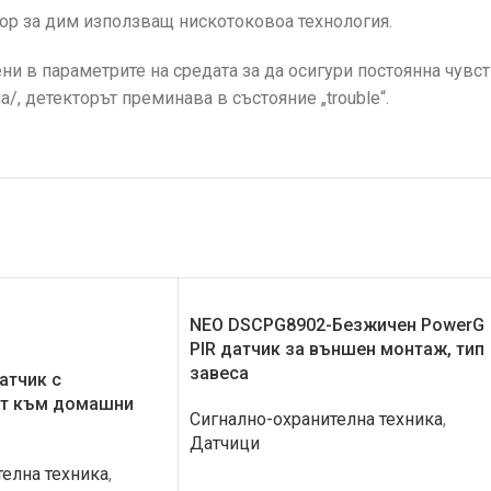
ор за дим използващ нискотоковоа технология.
и в параметрите на средата за да осигури постоянна чувс
, детекторът преминава в състояние „trouble“.
NEO DSCPG8902-Безжичен PowerG
PIR датчик за външен монтаж, тип
завеса
атчик с
ст към домашни
Сигнално-охранителна техника
,
Датчици
елна техника
,