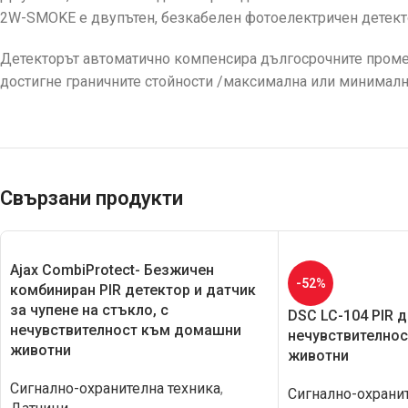
2W-SMOKE е двупътен, безкабелен фотоелектричен детект
Детекторът автоматично компенсира дългосрочните промен
достигне граничните стойности /максимална или минимална/
Свързани продукти
Ajax CombiProtect- Безжичен
-52%
комбиниран PIR детектор и датчик
за чупене на стъкло, с
DSC LC-104 PIR д
нечувствителност към домашни
нечувствително
животни
животни
Сигнално-охранителна техника
,
Сигнално-охранит