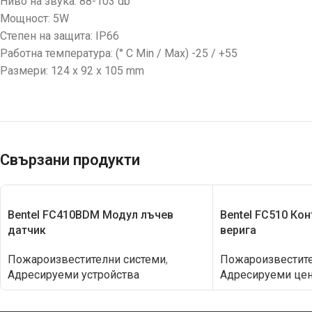
Ниво на звука: 88-103 db
Мощност: 5W
Степен на защита: IP66
Работна температура: (° C Min / Max) -25 / +55
Размери: 124 х 92 х 105 mm
Свързани продукти
Bentel FC410BDM Модул лъчев
Bentel FC510 Кон
датчик
верига
Пожароизвестителни системи
,
Пожароизвестите
Адресируеми устройства
Адресируеми цен