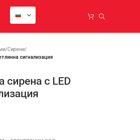
ми
/
Сирени
/
етлинна сигнализация
 сирена с LED
лизация