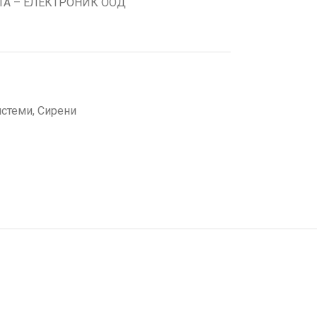
ТА – ЕЛЕКТРОНИК ООД
истеми
,
Сирени