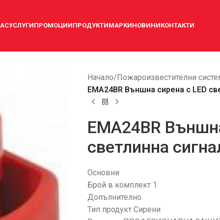
НАС
УСЛУГИ
ПРОМОЦИИ
ПРОДУКТИ
МАРКИ
НОВИНИ
КОНТАКТИ
Начало
/
Пожароизвестителни систе
EMA24BR Външна сирена с LED св
EMA24BR Външна
светлинна сигна
Основни
Брой в комплект 1
Допълнително
Тип продукт Сирени