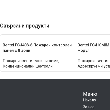
Свързани продукти
Bentel FCJ408-8 Пожарен контролeн
Bentel FC410MIM
панел с 8 зони
модул
Пожароизвестителни системи
,
Пожароизвестите
Конвенционални централи
Адресируеми уст
Меню
Начало
За нас