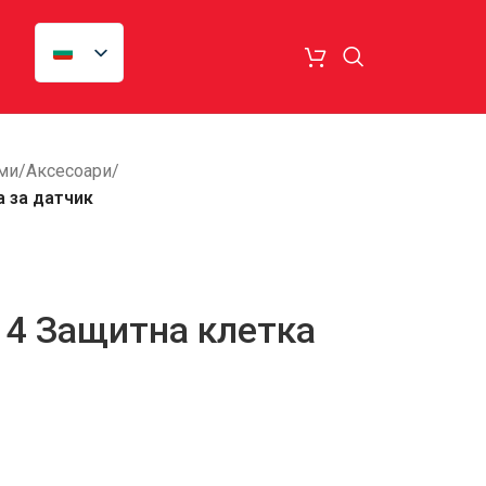
ми
/
Аксесоари
/
а за датчик
614 Защитна клетка