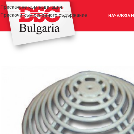
Прескачане към навигация
Прескочи към основното съдържание
НАЧАЛО
ЗА 