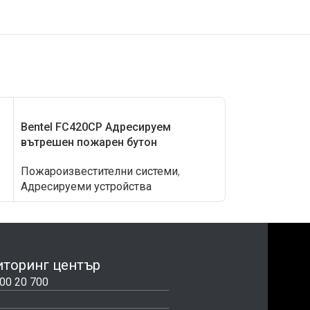
Bentel FC420CP Адресируем
Bentel FC460H
вътрешен пожарен бутон
Пожароизвест
Пожароизвестителни системи
,
Адресируеми у
Адресируеми устройства
торинг център
00 20 700