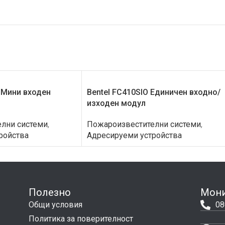
 Мини входен
Bentel FC410SIO Единичен входно/
изходен модул
лни системи
,
Пожароизвестителни системи
,
ройства
Адресируеми устройства
Полезно
Мони
Общи условия
08
Политика за поверителност