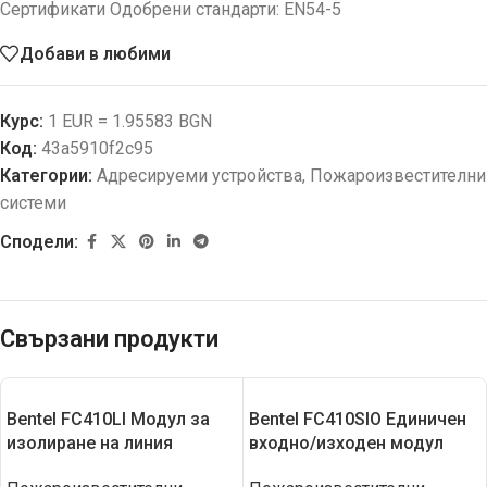
Сертификати Одобрени стандарти: EN54-5
Добави в любими
Курс:
1 EUR = 1.95583 BGN
Код:
43a5910f2c95
Категории:
Адресируеми устройства
,
Пожароизвестителни
системи
Сподели:
Свързани продукти
Bentel FC410LI Модул за
Bentel FC410SIO Единичен
изолиране на линия
входно/изходен модул