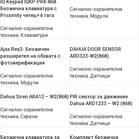
IQ Keypad IQKP-PRX-868
Безжична клавиатура с
Сигнално-охранителна
Proximity четец+4 тага
техника
,
Модули
Сигнално-охранителна
техника
,
Клавиатури
Ajax Rex2- Безжичен
DAHUA DOOR SENSOR
разширител на обхвата с
ARD323-W2(868)
фотоверификация
Сигнално-охранителна
Сигнално-охранителна
техника
,
Датчици
техника
,
Модули
Dahua Siren ARA12 – W2(868)
PIR сензор за движение
Dahua ARD1233 – W2 (868)
Сигнално-охранителна
техника
,
Сирени
Сигнално-охранителна
техника
,
Датчици
Безжична клавиатура за
Комплект безжична