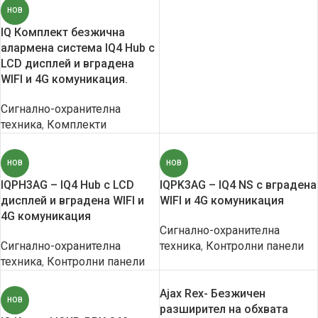
НОВ
IQ Комплект безжична
алармена система IQ4 Hub с
LCD дисплей и вградена
WIFI и 4G комуникация.
Сигнално-охранителна
техника
,
Комплекти
НОВ
НОВ
IQPH3AG – IQ4 Hub с LCD
IQPK3AG – IQ4 NS с вградена
дисплей и вградена WIFI и
WIFI и 4G комуникация
4G комуникация
Сигнално-охранителна
Сигнално-охранителна
техника
,
Контролни панели
техника
,
Контролни панели
Ajax Rex- Безжичен
НОВ
разширител на обхвата