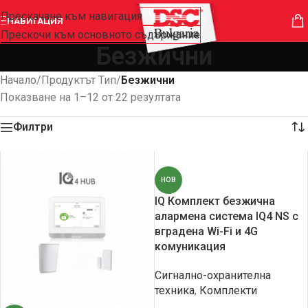
Прескачане към навигация
НАВИГАЦИЯ
Прескочи към основното съдържание
Безжични
Начало
/
Продуктът Тип
/
Безжични
Показване на 1–12 от 22 резултата
Филтри
НОВ
IQ Комплект безжична
алармена система IQ4 NS с
вградена Wi-Fi и 4G
комуникация
Сигнално-охранителна
техника
,
Комплекти