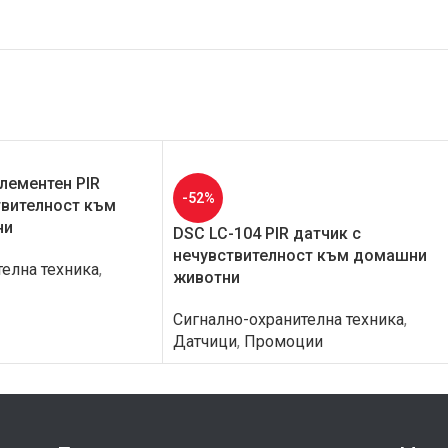
лементен PIR
-52%
твителност към
ни
DSC LC-104 PIR датчик с
нечувствителност към домашни
елна техника
,
животни
Сигнално-охранителна техника
,
Датчици
,
Промоции