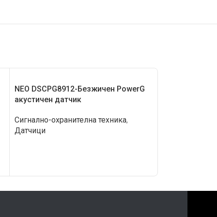
NEO DSCPG8912-Безжичен PowerG
NEO DSCPG891
акустичен датчик
датчик за въг
Сигнално-охранителна техника
,
Сигнално-охра
Датчици
Датчици