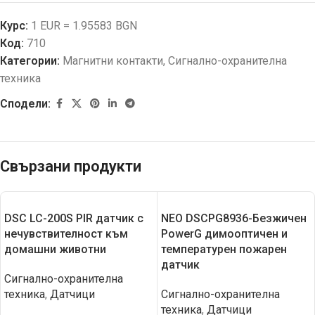
Курс:
1 EUR = 1.95583 BGN
Код:
710
Категории:
Магнитни контакти
,
Сигнално-охранителна
техника
Сподели:
Свързани продукти
DSC LC-200S PIR датчик с
NEO DSCPG8936-Безжичен
нечувствителност към
PowerG димооптичен и
домашни животни
температурен пожарен
датчик
Сигнално-охранителна
техника
,
Датчици
Сигнално-охранителна
техника
,
Датчици