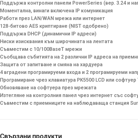
Поддържа контролни панели PowerSeries (вер. 3.24 и наг
Моментална, винаги включена IP комуникация
Работи през LAN/WAN мрежа или интернет
128-битово AES криптиране (NIST одобрено)
Поддържа DHCP (динамични IP адреси)
Ниски изисквания към широчината на лентата
Съвместим с 10/100BaseT мрежи
Съобщава събитията на 2 различни IP адреса на приемн
Защита от запитване и смяна на хардуера
4 вградени програмируеми входа и 2 програмируеми на
Програмиране чрез клавиатура PK5500 LCD или софтуер 
Обновяване на софтуера през мрежата
Изтегляне на контролния панел чрез интернет със софт
Съвместим с приемниците на наблюдаваща станция Sur-Ga
Свързани продукти