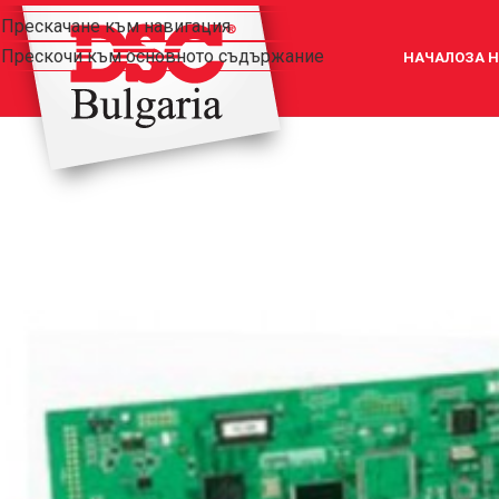
Прескачане към навигация
Прескочи към основното съдържание
НАЧАЛО
ЗА 