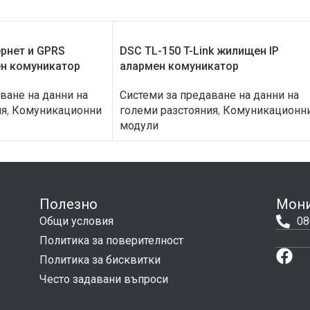
рнет и GPRS
DSC TL-150 T-Link жилищен IP
ен комуникатор
алармен комуникатор
ване на данни на
Системи за предаване на данни на
ия
,
Комуникационни
големи разстояния
,
Комуникационн
модули
Полезно
Мони
Общи условия
08
Политика за поверителност
Политика за бисквитки
Често задавани въпроси