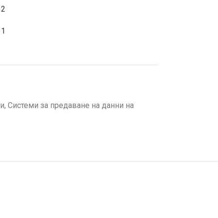
 2
 1
и
,
Системи за предаване на данни на