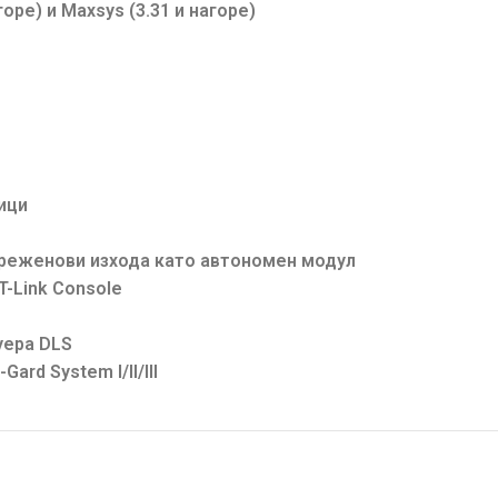
оре) и Maxsys (3.31 и нагоре)
ици
преженови изхода като автономен модул
T-Link Console
уера DLS
rd System I/II/III