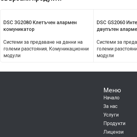
DSC 3G2080 Клетъчен алармен
DSC GS2060 Инте
комуникатор
двупътен аларм
Системи за предаване на данни на
Системи за преда
големи разстояния
,
Комуникационни
големи разстоян
модули
модули
Меню
Начало
За нас
Услуги
Продукти
Лицензи