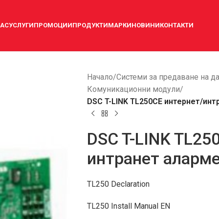
НАС
УСЛУГИ
ПРОМОЦИИ
ПРОДУКТИ
МАРКИ
НОВИНИ
КОНТАКТИ
Начало
/
Системи за предаване на д
Комуникационни модули
/
DSC T-LINK TL250CE интернет/ин
DSC T-LINK TL25
интранет аларм
TL250 Declaration
TL250 Install Manual EN