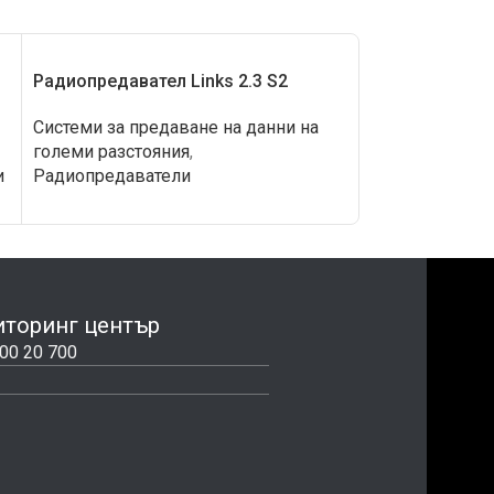
Радиопредавател Links 2.3 S2
DSC PCL-422 
дистанционен
Системи за предаване на данни на
големи разстояния
,
Системи за пр
и
Радиопредаватели
големи разсто
модули
торинг център
00 20 700