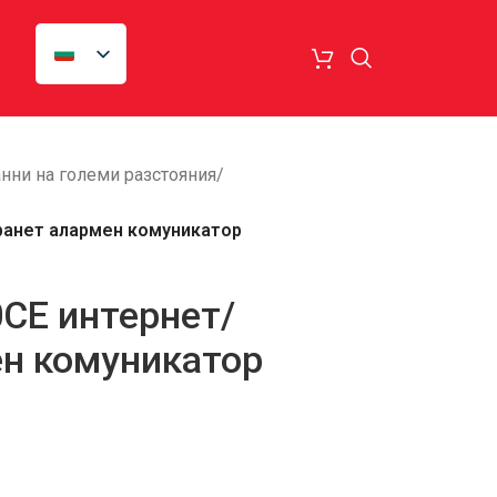
анни на големи разстояния
/
транет алармен комуникатор
0CE интернет/
ен комуникатор