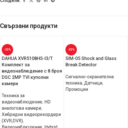
Сподели:
Свързани продукти
-30%
-35%
DAHUA XVR5108HS-I3/T
SIM-05 Shock and Glass
Комплект за
Break Detector
видеонаблюдение с 8 броя
Сигнално-охранителна
DSC 2MP TVI куполни
техника
,
Датчици
,
камери
Промоции
Техника за
видеонаблюдение
,
HD
aналогови камери
,
Хибридни видеорекордери
(XVR,DVR)
,
Видеонаблюдение
,
Hybrid