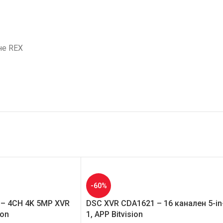
не REX
-60%
– 4CH 4K 5MP XVR
DSC XVR CDA1621 – 16 канален 5-in
ion
1, APP Bitvision