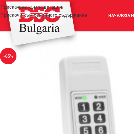
Прескачане към навигация
Прескочи към основното съдържание
НАЧАЛО
ЗА 
-65%