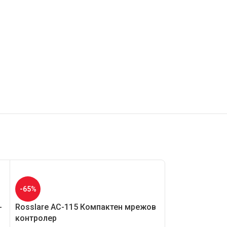
-65%
-65%
-
Rosslare AC-115 Компактен мрежов
Rosslare AC-F
контролер
осветен автон