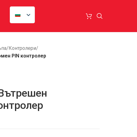
ъпа
/
Контролери
/
омен PIN контролер
 Вътрешен
онтролер