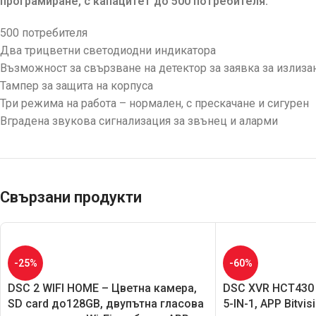
програмиране, с капацитет до 500 потребителя.
500 потребителя
Два трицветни светодиодни индикатора
Възможност за свързване на детектор за заявка за излиза
Тампер за защита на корпуса
Три режима на работа – нормален, с прескачане и сигурен
Вградена звукова сигнализация за звънец и аларми
Свързани продукти
-25%
-60%
DSC 2 WIFI HOME – Цветна камера,
DSC XVR HCT430 
SD card до128GB, двупътна гласова
5-IN-1, APP Bitvis