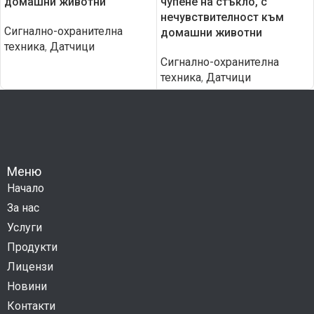
домашни животни
чупене на стъкло, с
нечувствителност към
Сигнално-охранителна
домашни животни
техника
,
Датчици
Сигнално-охранителна
техника
,
Датчици
Меню
Начало
За нас
Услуги
Продукти
Лицензи
Новини
Контакти