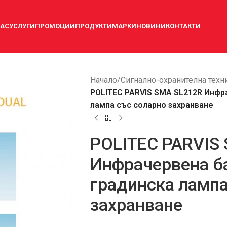
НАС
УСЛУГИ
ПРОМОЦИИ
ПРОДУКТИ
МАРКИ
НОВИНИ
КОНТАКТИ
Начало
/
Сигнално-охранителна техн
POLITEC PARVIS SMA SL212R Инфра
лампа със соларно захранване
POLITEC PARVIS
Инфрачервена ба
градинска лампа
захранване