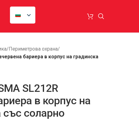
ика
/
Периметрова охрана
/
червена бариера в корпус на градинска
 SMA SL212R
риера в корпус на
 със соларно