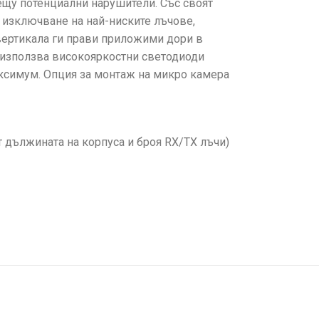
ещу потенциални нарушители. Със своят
а изключване на най-ниските лъчове,
 вертикала ги прави приложими дори в
 използва високояркостни светодиоди
максимум. Опция за монтаж на микро камера
от дължината на корпуса и броя RX/TX лъчи)