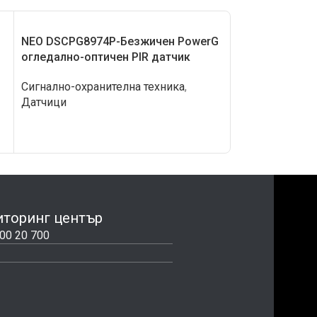
NEO DSCPG8974P-Безжичен PowerG
SIM 2W SMOKE
огледално-оптичен PIR датчик
за дим, двупъ
Сигнално-охранителна техника
,
Сигнално-охра
Датчици
Датчици
торинг център
00 20 700