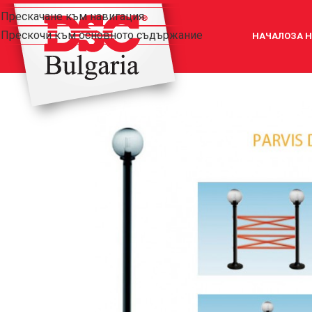
Прескачане към навигация
Прескочи към основното съдържание
НАЧАЛО
ЗА 