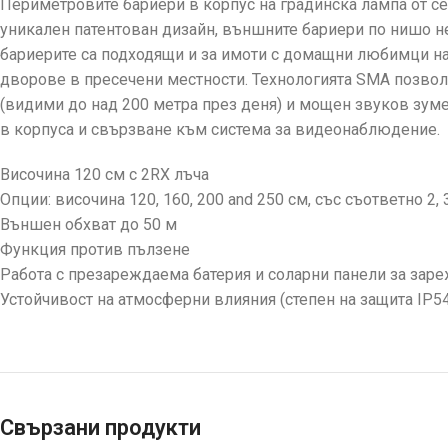
Периметровите бариери в корпус на градинска лампа от с
уникален патентован дизайн, външните бариери по нишо не
бариерите са подходящи и за имоти с домащни любимци на 
дворове в пресечени местности. Технологията SMA позвол
(видими до над 200 метра през деня) и мощен звуков зуме
в корпуса и свързване към система за видеонаблюдение.
Височина 120 см с 2RX лъча
Опции: височина 120, 160, 200 and 250 см, със съответно 2,
Външен обхват до 50 м
Функция против пълзене
Работа с презареждаема батерия и соларни панели за зар
Устойчивост на атмосферни влияния (степен на защита IP54
Свързани продукти