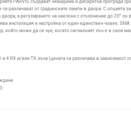
ерията PARVIS създават невидима и дискретна преграда ср
 се различават от градинските лампи в двора. С опцията з
двора, а регулирането на наклона с отклонение до 20° по
ява инсталация и настройка от един единствен човек. SMA
р, който може да се чуе, когато сигналният лъч е в своя 
 3 и 4 RX и/или TX лъча (цената се различава в зависимост 
еждане
)