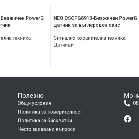
 Безжичен PowerG
NEO DSCPG8913-Безжичен PowerG
тчик
датчик за въглероден окис
елна техника
,
Сигнално-охранителна техника
,
Датчици
Полезно
Мони
Общи условия
08
Политика за поверителност
Политика за бисквитки
Често задавани въпроси