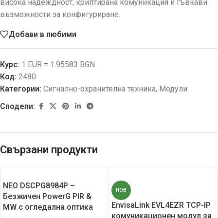
висока надеждност, криптирана комуникация и гъвкави
възможности за конфигуриране.
Добави в любими
Курс:
1 EUR = 1.95583 BGN
Код:
2480
Категории:
Сигнално-охранителна техника
,
Модули
Сподели:
Свързани продукти
NEO DSCPG8984P –
НОВ
Безжичен PowerG PIR &
EnvisaLink EVL4EZR TCP-IP
MW с огледална оптика
комуникационен модул за