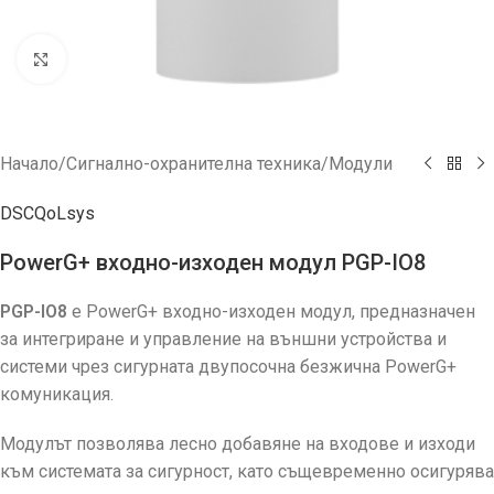
Увеличи
Начало
/
Сигнално-охранителна техника
/
Модули
DSC
QoLsys
PowerG+ входно-изходен модул PGP-IO8
PGP-IO8
е PowerG+ входно-изходен модул, предназначен
за интегриране и управление на външни устройства и
системи чрез сигурната двупосочна безжична PowerG+
комуникация.
Модулът позволява лесно добавяне на входове и изходи
към системата за сигурност, като същевременно осигурява