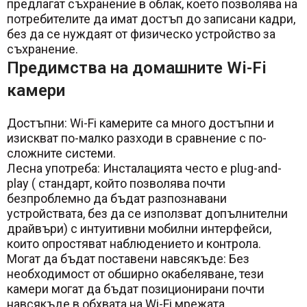
предлагат съхранение в облак, което позволява на
потребителите да имат достъп до записани кадри,
без да се нуждаят от физическо устройство за
съхранение.
Предимства на домашните Wi-Fi
камери
Достъпни: Wi-Fi камерите са много достъпни и
изискват по-малко разходи в сравнение с по-
сложните системи.
Лесна употреба: Инсталацията често е plug-and-
play ( стандарт, който позволява почти
безпроблемно да бъдат разпознавани
устройствата, без да се използват допълнителни
драйвъри) с интуитивни мобилни интерфейси,
които опростяват наблюдението и контрола.
Могат да бъдат поставени навсякъде: Без
необходимост от обширно окабеляване, тези
камери могат да бъдат позиционирани почти
навсякъде в обхвата на Wi-Fi мрежата.