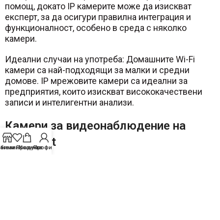
помощ, докато IP камерите може да изискват
експерт, за да осигури правилна интеграция и
функционалност, особено в среда с няколко
камери.
Идеални случаи на употреба: Домашните Wi-Fi
камери са най-подходящи за малки и средни
домове. IP мрежовите камери са идеални за
предприятия, които изискват висококачествени
записи и интелигентни анализи.
Камери за видеонаблюдение на
Milesight
бими Продукти
агазин
Количка
Профил
DSC Bulgaria предлага широка гама от камери за
видеонаблюдение на Milesight
и интелигентни
решения, осигуряващи надеждна и адаптивна
сигурност за различните среди.
Milesight предлага усъвършенствано решение за