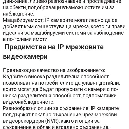
движение, лицево разпознаване и проследяване
на обекти, подобряващи възможностите им за
наблюдение.
Мащабируемост: IP камерите могат лесно да се
добавят към съществуваща мрежа, което ги прави
идеални за мащабируеми системи за наблюдение
в по-големи имоти.
Предимства на IP мрежовите
видеокамери
Превъзходно качество на изображението:
Кадрите с висока разделителна способност
позволяват на потребителите да улавят детайли,
които могат да бъдат пропуснати с камери с по-
ниска разделителна способност, подпомагайки
видеонаблюдението.
Разнообразни опции за съхранение: IP камерите
поддържат локално съхранение чрез
мрежови
видеорекордери (NVR)
, както и опции за
съхранение в облак и вградено съхранение.