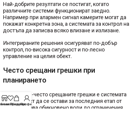
Най-добрите резултати се постигат, когато
различните системи функционират заедно.
Например при алармен сигнал камерите могат да
покажат конкретна зона, а системата за контрол на
достъпа да записва всяко влизане и излизане.
Интегрираните решения осигуряват по-добър
контрол, по-висока сигурност и по-лесно
управление на целия обект.
Често срещани грешки при
планирането
Една от най-често срещаните грешки е системата
за сигурност да се остави за последния етап от
бими Продукти
агазин
Количка
Профил
ремонта. Това обикновено води до ограничения
при монтажа и допълнителни разходи.
Друга честа грешка е изборът на оборудване без
предварителен проект. Дори качествените