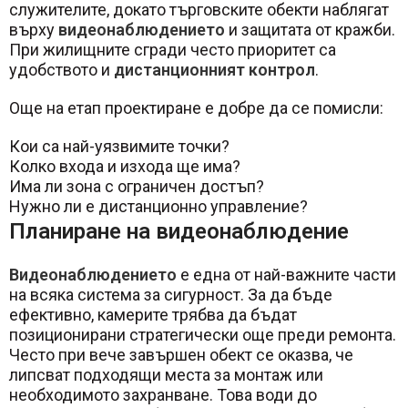
служителите, докато търговските обекти наблягат
върху
видеонаблюдението
и защитата от кражби.
При жилищните сгради често приоритет са
удобството и
дистанционният контрол
.
Още на етап проектиране е добре да се помисли:
Кои са най-уязвимите точки?
Колко входа и изхода ще има?
Има ли зона с ограничен достъп?
Нужно ли е дистанционно управление?
Планиране на видеонаблюдение
Видеонаблюдението
е една от най-важните части
на всяка система за сигурност. За да бъде
ефективно, камерите трябва да бъдат
позиционирани стратегически още преди ремонта.
Често при вече завършен обект се оказва, че
липсват подходящи места за монтаж или
необходимото захранване. Това води до