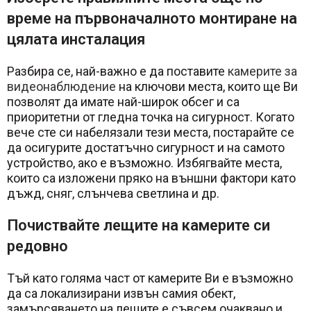
време на първоначалното монтиране на
цялата инсталация
Разбира се, най-важно е да поставите
камерите за
видеонаблюдение
на ключови места, които ще Ви
позволят да имате най-широк обсег и са
приоритетни от гледна точка на сигурност. Когато
вече сте си набелязали тези места, постарайте се
да осигурите достатъчно сигурност и на самото
устройство, ако е възможно. Избягвайте места,
които са изложени пряко на външни фактори като
дъжд, сняг, слънчева светлина и др.
Почиствайте лещите на камерите си
редовно
Тъй като голяма част от камерите Ви е възможно
да са локализирани извън самия обект,
замърсяването на лещите е съвсем очаквано и