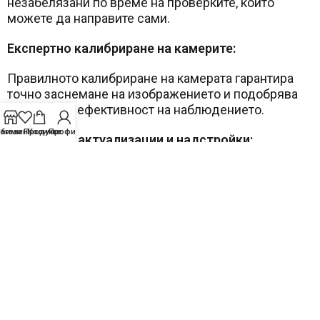
незабелязани по време на проверките, които
можете да направите сами.
Експертно калибриране на камерите:
Правилното калибриране на камерата гарантира
точно заснемане на изображението и подобрява
цялостната ефективност на наблюдението.
бими Продукти
агазин
Количка
Профил
Софтуерни актуализации и надстройки:
Професионалистите могат да гарантират, че
вашата
система за видеонаблюдение
работи с
най-новия софтуер и фърмуер, увеличавайки
максимално производителността и сигурността на
системата.
Доверете се на
DSC
: дългогодишни
лидери в областта на изграждането
и поддръжката на системи за