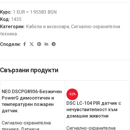
Курс:
1 EUR = 1.95583 BGN
Код:
1435
Категории:
Кабели и аксесоари
,
Сигнално-охранителна
техника
Сподели:
Свързани продукти
NEO DSCPG8936-Безжичен
-52%
PowerG димооптичен и
DSC LC-104 PIR датчик с
температурен пожарен
нечувствителност към
датчик
домашни животни
Сигнално-охранителна
Сигнално-охранителна
техника
,
Датчици