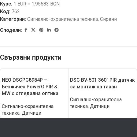
Курс:
1 EUR = 1.95583 BGN
Код:
762
Категории:
Сигнално-охранителна техника
,
Сирени
Сподели:
Свързани продукти
NEO DSCPG8984P –
DSC BV-501 360° PIR датчик
Безжичен PowerG PIR &
за монтаж на таван
MW с огледална оптика
Сигнално-охранителна
Сигнално-охранителна
техника
,
Датчици
техника
,
Датчици