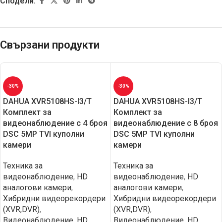
Сподели:
Свързани продукти
-30%
-30%
DAHUA XVR5108HS-I3/T
DAHUA XVR5108HS-I3/T
Комплект за
Комплект за
видеонаблюдение с 4 броя
видеонаблюдение с 8 броя
DSC 5MP TVI куполни
DSC 5MP TVI куполни
камери
камери
Техника за
Техника за
видеонаблюдение
,
HD
видеонаблюдение
,
HD
aналогови камери
,
aналогови камери
,
Хибридни видеорекордери
Хибридни видеорекордери
(XVR,DVR)
,
(XVR,DVR)
,
Видеонаблюдение
,
HD
Видеонаблюдение
,
HD