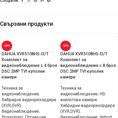
Сподели:
Свързани продукти
-30%
-30%
DAHUA XVR5108HS-I3/T
DAHUA XVR5108HS-I3/T
Комплект за
Комплект за
видеонаблюдение с 4 броя
видеонаблюдение с 8 броя
DSC 2MP TVI куполни
DSC 2MP TVI куполни
камери
камери
Техника за
Техника за
видеонаблюдение
,
видеонаблюдение
,
HD
Хибридни видеорекордери
aналогови камери
,
(XVR,DVR)
,
Хибридни видеорекордери
Видеонаблюдение
,
(XVR,DVR)
,
Promotions
,
Промоции
Видеонаблюдение
,
Hybrid