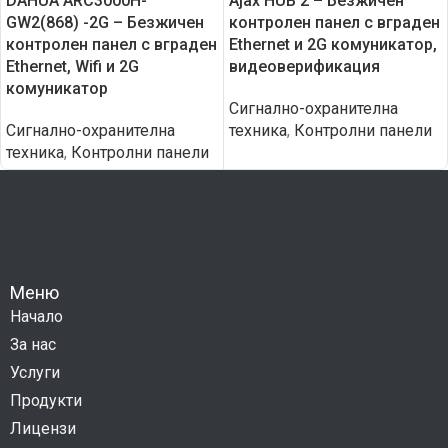
DAHUA ARC3000H-
Ajax HUB 2 – Безжичен
GW2(868) -2G – Безжичен
контролен панел с вграден
контролен панел с вграден
Еthernet и 2G комуникатор,
Еthernet, Wifi и 2G
видеоверификация
комуникатор
Сигнално-охранителна
Сигнално-охранителна
техника
,
Контролни панели
техника
,
Контролни панели
Меню
Начало
За нас
Услуги
Продукти
Лицензи