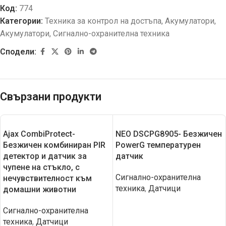
Код:
774
Категории:
Техника за контрол на достъпа
,
Акумулатори
,
Акумулатори
,
Сигнално-охранителна техника
Сподели:
Свързани продукти
Ajax CombiProtect-
NEO DSCPG8905- Безжичен
Безжичен комбиниран PIR
PowerG температурен
детектор и датчик за
датчик
чупене на стъкло, с
Сигнално-охранителна
нечувствителност към
техника
,
Датчици
домашни животни
Сигнално-охранителна
техника
,
Датчици