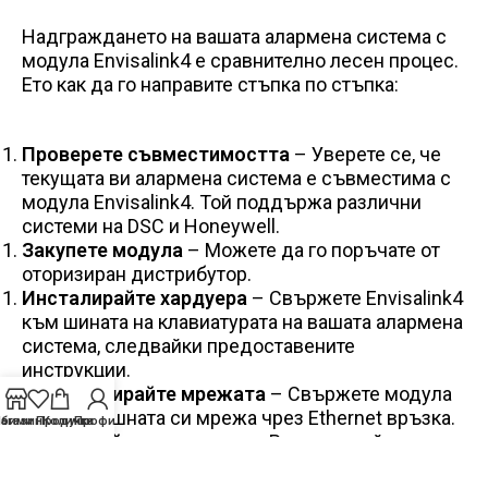
Надграждането на вашата алармена система с
модула Envisalink4 е сравнително лесен процес.
Ето как да го направите стъпка по стъпка:
Проверете съвместимостта
– Уверете се, че
текущата ви алармена система е съвместима с
модула Envisalink4. Той поддържа различни
системи на DSC и Honeywell.
Закупете модула
– Можете да го поръчате от
оторизиран дистрибутор.
Инсталирайте хардуера
– Свържете Envisalink4
към шината на клавиатурата на вашата алармена
система, следвайки предоставените
инструкции.
Конфигурирайте мрежата
– Свържете модула
към домашната си мрежа чрез Ethernet връзка.
бими Продукти
агазин
Количка
Профил
Активирайте системата
– Регистрирайте
устройството си в уеб платформата EyezOn и