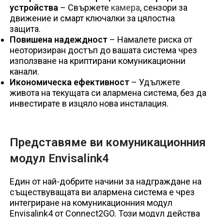
устройства
– Свържете
камера
, сензори за
движение и смарт ключалки за цялостна
защита.
Повишена надеждност
– Намалете риска от
неоторизиран достъп до вашата система чрез
използване на криптирани комуникационни
канали.
Икономическа ефективност
– Удължете
живота на текущата си алармена система, без да
инвестирате в изцяло нова инсталация.
Представяме ви комуникационния
модул Envisalink4
Един от най-добрите начини за надграждане на
съществуващата ви алармена система е чрез
интегриране на комуникационния модул
Envisalink4 от Connect2GO. Този модул действа